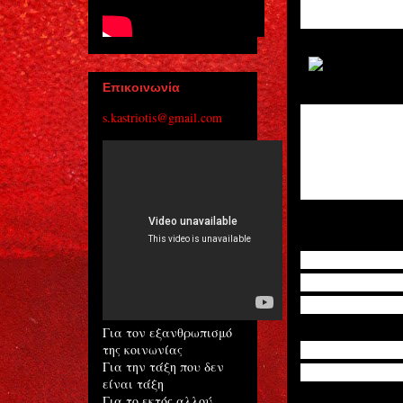
τρομοικρατ
στη Δημητσ
Επικοινωνία
Πρόκειται γ
s.kastriotis@gmail.com
όρος της π
πηγαίνοντα
Η συλληφθε
εισαγγελέα
Η 30χρονη εί
μαζί με άλλα
τρομοκρατικ
Για τον εξανθρωπισμό
Μάλιστα είνα
της κοινωνίας
Για την τάξη που δεν
αφού είχε κάν
είναι τάξη
Για το εκτός αλλού