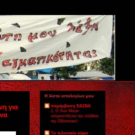
Η λίστα ιστολογίων μου
η για
παρέμβαση ΕΔΣΝΑ
1: Ο Ίλον Μασκ
άνα
υπερασπίζεται την αλήθεια
της Οδύσσειας!
Το τελευταίο κύμα