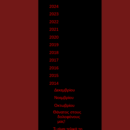
►
2024
(181)
►
2023
(15)
►
2022
(150)
►
2021
(140)
►
2020
(788)
►
2019
(466)
►
2018
(2770)
►
2017
(2926)
►
2016
(3160)
►
2015
(3371)
▼
2014
(5446)
►
Δεκεμβρίου
(244)
►
Νοεμβρίου
(468)
▼
Οκτωβρίου
(514)
Θάνατος στους
δολοφόνους
μας!
Τι είναι τελικά το