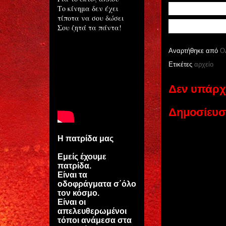
http://www.e
Το κίνημα δεν έχει
τίποτα να σου δώσει
Σου ζητά τα πάντα!
Αναρτήθηκε από
Ο
Ετικέτες
αρχείο
Δεν υπάρχ
Δημοσίευσ
Η πατρίδα μας
Εμείς έχουμε
πατρίδα.
Είναι τα
οδοφράγματα σ΄όλο
τον κόσμο.
Είναι οι
απελευθερωμένοι
τόποι ανάμεσα στα