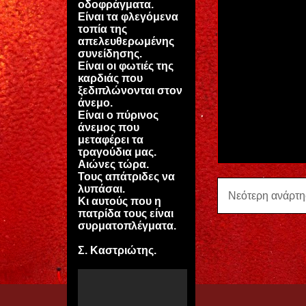
οδοφράγματα.
Είναι τα φλεγόμενα
τοπία της
απελευθερωμένης
συνείδησης.
Είναι οι φωτιές της
καρδιάς που
ξεδιπλώνονται στον
άνεμο.
Είναι ο πύρινος
άνεμος που
μεταφέρει τα
τραγούδια μας.
Αιώνες τώρα.
Τους απάτριδες να
λυπάσαι.
Νεότερη ανάρτ
Κι αυτούς που η
πατρίδα τους είναι
συρματοπλέγματα.
Σ. Καστριώτης.