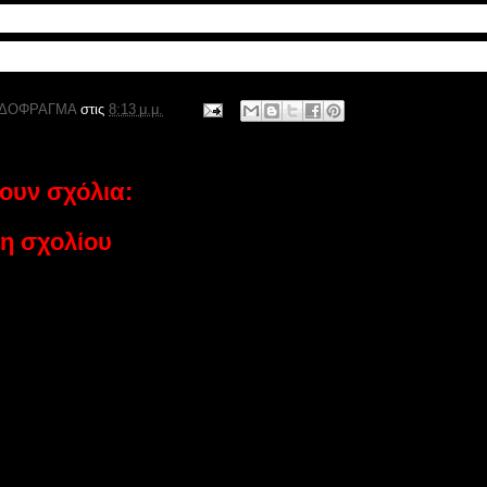
thnos.gr/article.asp?catid=22768&subid=2&pubid=6
ΔΟΦΡΑΓΜΑ
στις
8:13 μ.μ.
ουν σχόλια:
η σχολίου