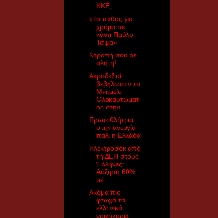
ΚΚΕ;
«Το πάθος για
χρήμα σε
κάνει Παύλο
Τσίμα»
Ντροπή σου ρε
αλήτη!...
Ακροδεξιοί
βεβήλωσαν το
Μνημείο
Ολοκαυτώματ
ος στην...
Πρωταθλήτρια
στην ανεργία
πάλι η Ελλάδα
Ηλεκτροσόκ από
τη ΔΕΗ στους
Έλληνες:
Αύξηση 60%
μέ...
Ακόμα πιο
φτωχά τα
ελληνικά
νοικοκυριά: