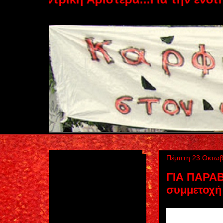
Πέμπτη 23 Οκτωβ
ΓΙΑ ΠΑΡΑΒ
συμμετοχή
Τριαντάχρο