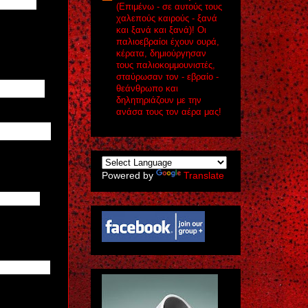
ήμερα
(Eπιμένω - σε αυτούς τους
χαλεπούς καιρούς - ξανά
και ξανά και ξανά)! Οι
παλιοεβραίοι έχουν ουρά,
κέρατα, δημιούργησαν
τους παλιοκομμουνιστές,
σταύρωσαν τον - εβραίο -
ιστικός
θεάνθρωπο και
δηλητηριάζουν με την
ανάσα τους τον αέρα μας!
εί στον
Powered by
Translate
λάνδρι,
ύς όρους,