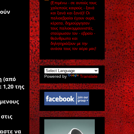
(Eπιμένω - σε αυτούς τους
χαλεπούς καιρούς - ξανά
θούν
και ξανά και ξανά)! Οι
παλιοεβραίοι έχουν ουρά,
κέρατα, δημιούργησαν
τους παλιοκομμουνιστές,
σταύρωσαν τον - εβραίο -
θεάνθρωπο και
δηλητηριάζουν με την
ανάσα τους τον αέρα μας!
Powered by
Translate
η (από
 1,20 της
όμενους
 στις
μαστε να