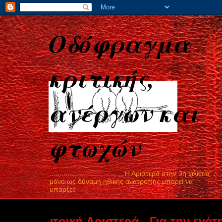
Οδόφραγμα
κριτικής,
ανέργων και
φτωχών
......................................Η Αριστερά στην 3η χιλιετία
μόνο ως δύναμη ηθικής ανατροπής μπορεί να
υπάρξει!
τρική Αριστερά...Για την ενότητα στη 