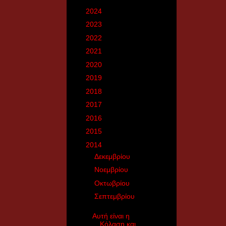
►
2024
(181)
►
2023
(15)
►
2022
(150)
►
2021
(140)
►
2020
(788)
►
2019
(466)
►
2018
(2770)
►
2017
(2926)
►
2016
(3160)
►
2015
(3371)
▼
2014
(5446)
►
Δεκεμβρίου
(244)
►
Νοεμβρίου
(468)
►
Οκτωβρίου
(514)
▼
Σεπτεμβρίου
(576)
Αυτή είναι η
Κόλαση και