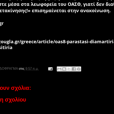
τε μέσα στα λεωφορεία του ΟΑΣΘ, γιατί δεν δι
ετακίνησης!» επισημαίνεται στην ανακοίνωση.
gr
ougla.gr/greece/article/oas8-parastasi-diamartiri
sitiria
ΔΟΦΡΑΓΜΑ
στις
9:57 π.μ.
ουν σχόλια:
η σχολίου