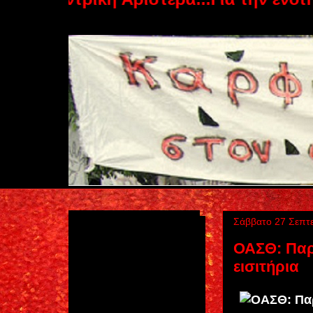
Σάββατο 27 Σεπτ
ΟΑΣΘ: Παρά
εισιτήρια