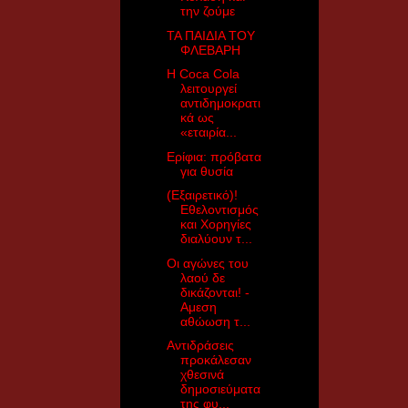
την ζούμε
ΤΑ ΠΑΙΔΙΑ ΤΟΥ
ΦΛΕΒΑΡΗ
Η Coca Cola
λειτουργεί
αντιδημοκρατι
κά ως
«εταιρία...
Ερίφια: πρόβατα
για θυσία
(Εξαιρετικό)!
Εθελοντισμός
και Χορηγίες
διαλύουν τ...
Οι αγώνες του
λαού δε
δικάζονται! -
Αμεση
αθώωση τ...
Αντιδράσεις
προκάλεσαν
χθεσινά
δημοσιεύματα
της φυ...