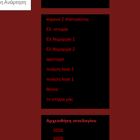
ρη Ανάρτηση
κείμενα Σ.Καστριώτης
Ελ. ιστορία
Ελ.Nομαρχία 1
Ελ.Nομαρχία 2
αριστερά
ποίηση kost 2
ποίηση kost 1
θέσεις
το στίγμα μας
Αρχειοθήκη ιστολογίου
►
2026
(6)
►
2025
(27)