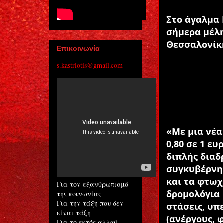
Στο άγαλμα 
σήμερα μέλη
Θεσσαλονίκ
Επικοινωνία
s.kastriotis@gmail.com
«Με μια νέα
0,80 σε 1 ευ
διπλής διαδ
συγκυβέρνησ
και τα φτωχ
Για τον εξανθρωπισμό
δρομολόγια 
της κοινωνίας
Για την τάξη που δεν
στάσεις, υπ
είναι τάξη
(ανέργους, 
Για το εκτός αλλού