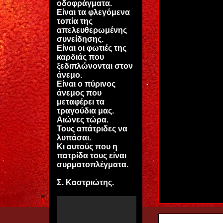
οδοφράγματα.
Είναι τα φλεγόμενα
τοπία της
απελευθερωμένης
συνείδησης.
Είναι οι φωτιές της
καρδιάς που
ξεδιπλώνονται στον
άνεμο.
Είναι ο πύρινος
άνεμος που
μεταφέρει τα
τραγούδια μας.
Αιώνες τώρα.
Τους απάτριδες να
λυπάσαι.
Κι αυτούς που η
πατρίδα τους είναι
συρματοπλέγματα.
Σ. Καστριώτης.