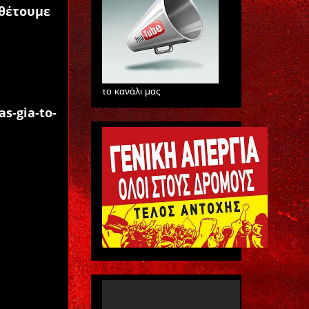
αθέτουμε
το κανάλι μας
as-gia-to-