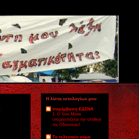
Η λίστα ιστολογίων μου
α
παρέμβαση ΕΔΣΝΑ
1: Ο Ίλον Μασκ
υπερασπίζεται την αλήθεια
της Οδύσσειας!
Το τελευταίο κύμα