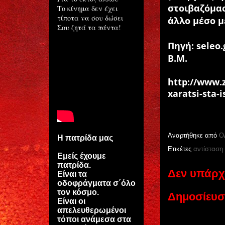
στοιβαζόμασ
Το κίνημα δεν έχει
τίποτα να σου δώσει
άλλο μέσο μ
Σου ζητά τα πάντα!
Πηγή: seleo.
Β.Μ.
http://www.z
xaratsi-sta-i
Αναρτήθηκε από
Ο
Η πατρίδα μας
Ετικέτες
αντίσταση
Εμείς έχουμε
πατρίδα.
Δεν υπάρχ
Είναι τα
οδοφράγματα σ΄όλο
τον κόσμο.
Δημοσίευσ
Είναι οι
απελευθερωμένοι
τόποι ανάμεσα στα