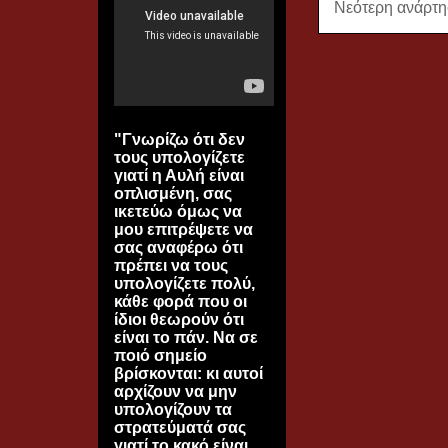
Νεότερη ανάρτ
"Γνωρίζω ότι δεν
τους υπολογίζετε
γιατί η Αυλή είναι
οπλισμένη, σας
ικετεύω όμως να
μου επιτρέψετε να
σας αναφέρω ότι
πρέπει να τους
υπολογίζετε πολύ,
κάθε φορά που οι
ίδιοι θεωρούν ότι
είναι το πάν. Να σε
ποιό σημείο
βρίσκονται: κι αυτοί
αρχίζουν να μην
υπολογίζουν τα
στρατεύματά σας
γιατί το κακό είναι