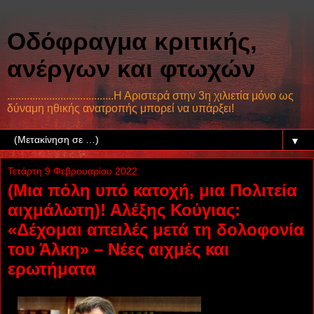
Οδόφραγμα κριτικής,
ανέργων και φτωχών
......................................Η Αριστερά στην 3η χιλιετία μόνο ως
δύναμη ηθικής ανατροπής μπορεί να υπάρξει!
▼
Τετάρτη 9 Φεβρουαρίου 2022
(Μια πόλη υπό κατοχή, μια Πολιτεία
αιχμάλωτη)! Αλέξης Κούγιας:
«Δέχομαι απειλές μετά τη δολοφονία
του Άλκη» – Νέες αιχμές και
ερωτήματα