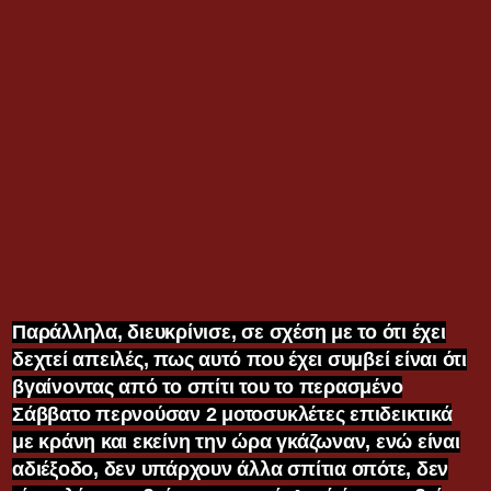
Παράλληλα, διευκρίνισε, σε σχέση με το ότι έχει
δεχτεί απειλές, πως αυτό που έχει συμβεί είναι ότι
βγαίνοντας από το σπίτι του το περασμένο
Σάββατο περνούσαν 2 μοτοσυκλέτες επιδεικτικά
με κράνη και εκείνη την ώρα γκάζωναν, ενώ είναι
αδιέξοδο, δεν υπάρχουν άλλα σπίτια οπότε, δεν