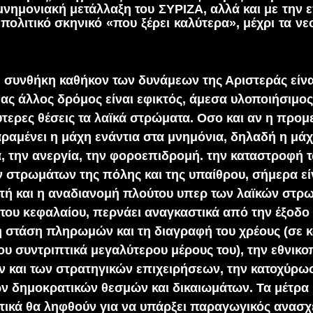
μνημονιακή μετάλλαξη του ΣΥΡΙΖΑ, αλλά και με την
πολιτικό σκηνικό «που ξέρει καλύτερα», μέχρι τα νε
 συνθήκη καθήκον των δυνάμεων της Αριστεράς είνα
ένας άλλος δρόμος είναι εφικτός, άμεσα υλοποιήσιμος
ύτερες θέσεις τα λαϊκά στρώματα. Οσο και αν η προ
ραμένει η μάχη ενάντια στα μνημόνια, δηλαδή η μάχ
α, την ανεργία, την φοροεπιδρομή. την καταστροφή 
 στρωμάτων της πόλης και της υπαίθρου, σήμερα εί
υτή και η αναδιανομή πλούτου υπερ των λαϊκών στρ
 του κεφαλαίου, περνάει αναγκαστικά από την έξοδο
 στάση πληρωμών και τη διαγραφή του χρέους (σε 
υ συντριπτικά μεγαλύτερου μέρους του), την εθνικ
 και των στρατηγικών επιχειρήσεων, την κατοχύρω
ν δημοκρατικών θεσμών και δικαιωμάτων. Τα μέτρα
τικά θα ληφθούν για να υπάρξει παραγωγικός ανασ