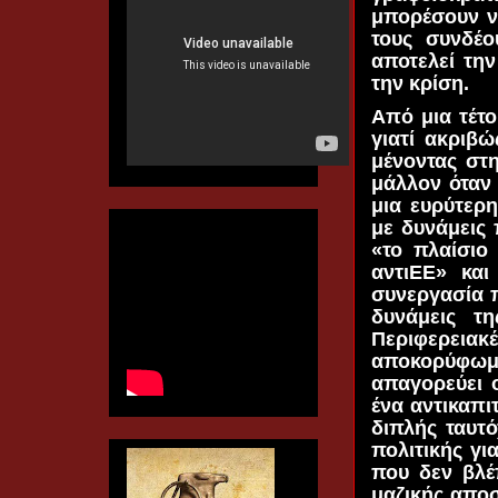
μπορέσουν να
τους συνδέο
αποτελεί την
την κρίση.
Από μια τέτο
γιατί ακριβ
μένοντας στ
μάλλον όταν 
μια ευρύτερ
με δυνάμεις 
«το πλαίσιο 
αντιΕΕ» κα
συνεργασία π
δυνάμεις τ
Περιφερειακ
αποκορύφωμ
απαγορεύει 
ένα αντικαπι
διπλής ταυτ
πολιτικής για
που δεν βλέ
μαζικής αποσ