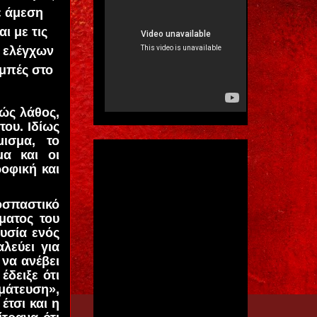
ε άμεση
ι με τις
 ελέγχων
ομπές στο
ώς λάθος,
του. Ιδίως
ισμα, το
μα και οι
οφική και
οσπαστικό
ματος του
υσία ενός
λεύει για
 να ανέβει
δειξε ότι
μάτευση»,
έτσι και η