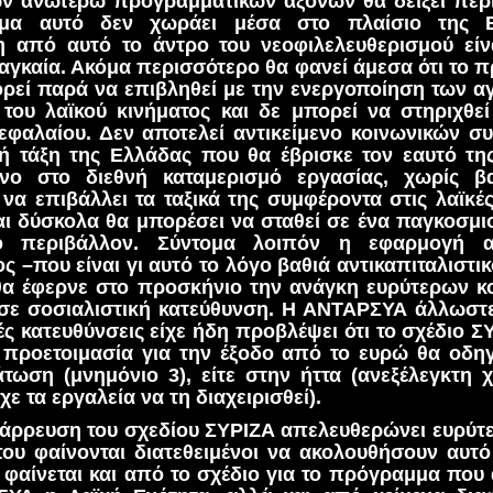
ν ανωτέρω προγραμματικών αξόνων θα δείξει περί
μα αυτό δεν χωράει μέσα στο πλαίσιο της 
 από αυτό το άντρο του νεοφιλελευθερισμού είν
γκαία. Ακόμα περισσότερο θα φανεί άμεσα ότι το 
ρεί παρά να επιβληθεί με την ενεργοποίηση των α
του λαϊκού κινήματος και δε μπορεί να στηριχθεί
εφαλαίου. Δεν αποτελεί αντικείμενο κοινωνικών σ
κή τάξη της Ελλάδας που θα έβρισκε τον εαυτό τη
νο στο διεθνή καταμερισμό εργασίας, χωρίς β
 να επιβάλλει τα ταξικά της συμφέροντα στις λαϊκέ
αι δύσκολα θα μπορέσει να σταθεί σε ένα παγκοσμι
ικό περιβάλλον. Σύντομα λοιπόν η εφαρμογή α
 –που είναι γι αυτό το λόγο βαθιά αντικαπιταλιστικ
 θα έφερνε στο προσκήνιο την ανάγκη ευρύτερων κ
σε σοσιαλιστική κατεύθυνση. Η ΑΝΤΑΡΣΥΑ άλλωστε
κές κατευθύνσεις είχε ήδη προβλέψει ότι το σχέδιο 
 προετοιμασία για την έξοδο από το ευρώ θα οδηγ
τωση (μνημόνιο 3), είτε στην ήττα (ανεξέλεγκτη 
χε τα εργαλεία να τη διαχειρισθεί).
άρρευση του σχεδίου ΣΥΡΙΖΑ απελευθερώνει ευρύτε
ου φαίνονται διατεθειμένοι να ακολουθήσουν αυτό
αίνεται και από το σχέδιο για το πρόγραμμα που 