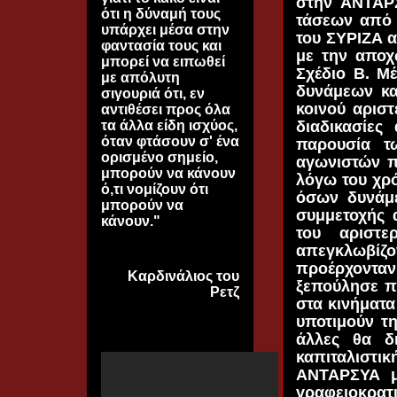
στην ΑΝΤΑΡΣ
ότι η δύναμή τους
τάσεων από 
υπάρχει μέσα στην
του ΣΥΡΙΖΑ α
φαντασία τους και
με την απο
μπορεί να ειπωθεί
Σχέδιο Β. Μ
με απόλυτη
δυνάμεων κα
σιγουριά ότι, εν
κοινού αριστ
αντιθέσει προς όλα
διαδικασίες
τα άλλα είδη ισχύος,
όταν φτάσουν σ' ένα
παρουσία τ
ορισμένο σημείο,
αγωνιστών π
μπορούν να κάνουν
λόγω του χρό
ό,τι νομίζουν ότι
όσων δυνάμε
μπορούν να
συμμετοχής 
κάνουν."
του αριστε
απεγκλωβίζ
προέρχοντα
Kαρδινάλιος του
ξεπούλησε π
Ρετζ
στα κινήματα
υποτιμούν τη
άλλες θα δ
καπιταλιστ
ΑΝΤΑΡΣΥΑ μα
γραφειοκρατ