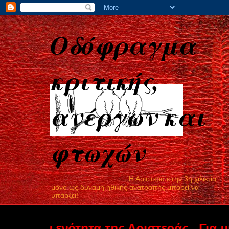
Οδόφραγμα
κριτικής,
ανέργων και
φτωχών
......................................Η Αριστερά στην 3η χιλιετία
μόνο ως δύναμη ηθικής ανατροπής μπορεί να
υπάρξει!
 ενότητα της Αριστεράς...Για μια πολυκ