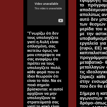
εφαρμογή τω
το πρόγραμ
αποδέσμευση
απολύτως ανα
αυτό δεν μπο
των θεσμών 
μερίδα του κ
με την αστι
"Γνωρίζω ότι δεν
τους υπολογίζετε
υποβαθμισμέ
γιατί η Αυλή είναι
εργαλεία για
οπλισμένη, σας
(ευρώ, ΕΕ) κ
ικετεύω όμως να
καπιταλιστ
μου επιτρέψετε να
προγράμματος
σας αναφέρω ότι
μεταβατικό-
πρέπει να τους
μεταλλαγών 
υπολογίζετε πολύ,
τις ιδεολογι
κάθε φορά που οι
ξόρκιζε κάθε
ίδιοι θεωρούν ότι
είναι το πάν. Να σε
στην ενσωμά
ποιό σημείο
που δεν θα εί
βρίσκονται: κι αυτοί
Σήμερα η κατ
αρχίζουν να μην
αγωνιστών π
υπολογίζουν τα
στρατεύματά σας
δρόμο–όπως φ
γιατί το κακό είναι