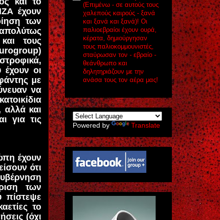
ος και το
(Eπιμένω - σε αυτούς τους
ΙΖΑ έχουν
χαλεπούς καιρούς - ξανά
οίηση των
και ξανά και ξανά)! Οι
απολύτως
παλιοεβραίοι έχουν ουρά,
κέρατα, δημιούργησαν
και τους
τους παλιοκομμουνιστές,
Eurogroup)
σταύρωσαν τον - εβραίο -
στροφικά,
θεάνθρωπο και
 έχουν οι
δηλητηριάζουν με την
 φάντης με
ανάσα τους τον αέρα μας!
ύνευαν να
κατοικίδια
 αλλά και
ι για τις
Powered by
Translate
ρώπη έχουν
είσουν ότι
κυβέρνηση
ίριση των
υ πίστεψε
αετίες το
σεις (όχι