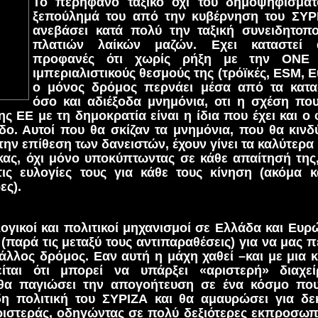
To περήφανο ταξικό όχι του δημοψηφίσματ
ξεπούλημά του από την κυβέρνηση του ΣΥΡ
ανεβάσει κατά πολύ την ταξική συνειδητοπ
πλατιών λαίκών μαζών. Εχει καταστεί 
προφανές ότι χωρίς ρήξη με την ΟΝΕ 
ιμπεριαλιστικούς θεσμούς της (τρόϊκές, ΕSM, 
ο μόνος δρόμος περνάει μέσα από τα κατα
όσο και αδιέξοδα μνημόνια, οτι η σχέση που
ης ΕΕ με τη δημοκρατία είναι η ίδια που έχει και ο
δο. Αυτοί που θα σκίζαν τα μνημόνια, που θα κινδ
ην επίθεση των δανειστών, έχουν γίνει τα καλύτερα 
κας, όχι μόνο υποκύπτωντας σε κάθε απαίτησή της,
ις ευλογίες τους για κάθε τους κίνηση (ακόμα κα
ες).
λογικοί και πολιτικοί μηχανισμοί σε Ελλάδα και Ευ
(παρά τις μεταξύ τους αντιπαραθέσεις) για να μας π
άλλος δρόμος. Εαν αυτή η μάχη χαθεί –και με μια 
ίται ότι μπορεί να υπάρξει «αριστερή» διαχε
θα παγιώσει την απογοήτευση σε ένα κόσμο πο
δη πολιτική του ΣΥΡΙΖΑ και θα αμαυρώσει για δεκ
ιστεράς, οδηγώντας σε πολύ δεξιότερες εκπροσωπή