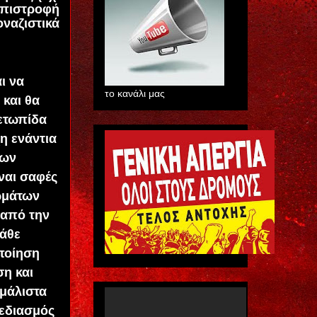
 επιστροφή
οναζιστικά
ι να
το κανάλι μας
 και θα
μετωπίδα
η ενάντια
των
ναι σαφές
ωμάτων
 από την
κάθε
οποίηση
ση και
 μάλιστα
χεδιασμός