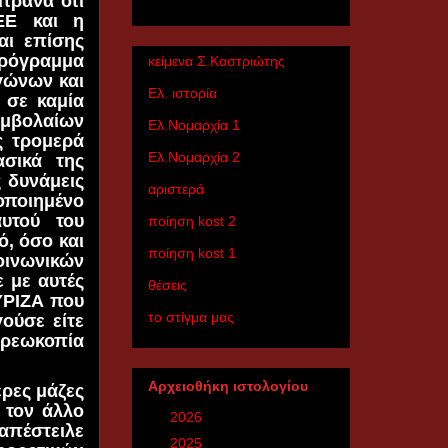
τρανα ότι
ΕΕ και η
αι επίσης
πρόγραμμα
κείμενα Σ.Καστριώτης
γώνων και
Ελ. ιστορία
 σε καμία
υμβολαίων
Ελ.Nομαρχία 1
ς τρομερά
Ελ.Nομαρχία 2
ασικά της
ς δυνάμεις
αριστερά
οποιημένο
υτού του
ποίηση kost 2
ό, όσο και
ποίηση kost 1
οινωνικών
 με αυτές
θέσεις
ΣΥΡΙΖΑ που
το στίγμα μας
ούσε είτε
χρεωκοπία
Αρχειοθήκη ιστολογίου
ρες μάζες
 τον άλλο
►
2026
(6)
απέστειλε
►
2025
(27)