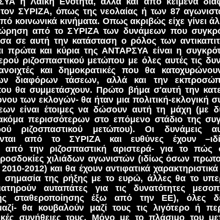
ΥΑ η Λαϊκή Ενότητα, αλλά και από κείμενα δια
τον ΣΥΡΙΖΑ, όπως της νεολαίας ή των 87 αγωνισ
πό κοινωνικά κινήματα. Οπως ακριβώς είχε γίνει ά
χώρηση από το ΣΥΡΙΖΑ των δυνάμεων που συγκρ
έσα σε αυτή την κατάσταση ο ρόλος των αντικαπιτ
ι πρώτα και κύρια της ΑΝΤΑΡΣΥΑ είναι η συγκρό
ερού ριζοσπαστικού μετώπου με όλες αυτές τις δυν
 ανοιχτές και δημοκρατικές που θα κατοχυρώνου
ων διαφόρων τάσεων, αλλά και την εκπροσώ
ου θα συμμετάσχουν. Πρώτο βήμα σ'αυτή την κατ
νου των εκλογών- θα ήταν μια πολιτική-εκλογική σ
ων είναι έτοιμες να δώσουν αυτή τη μάχη (με δ
ακόμα περισσότερων στο επόμενο στάδιο της συ
ρού ριζοσπαστικού μετώπου). Οι δυνάμεις α
ονται από το ΣΥΡΙΖΑ και ευθύνες έχουν –ιδ
ν από την ριζοσπαστική αριστερά- για το πώς
ροσδοκίες χιλιάδων αγωνιστών (ιδίως όσων πρωτ
 2010-2012) και θα έχουν αντιφατικά χαρακτηριστικά
 σημασία της ρήξης με το ευρώ, άλλες θα το υπερ
ιατηρούν αυταπάτες για τις δυνατότητες μεσο
ικής σταθεροποίησης έξω από την ΕΕ), όλες δ
ζί- θα κουβαλούν μαζί τους τις λιγότερο ή πε
ικές συνήθειες τους. Μόνο με το πλάσιμο του μ