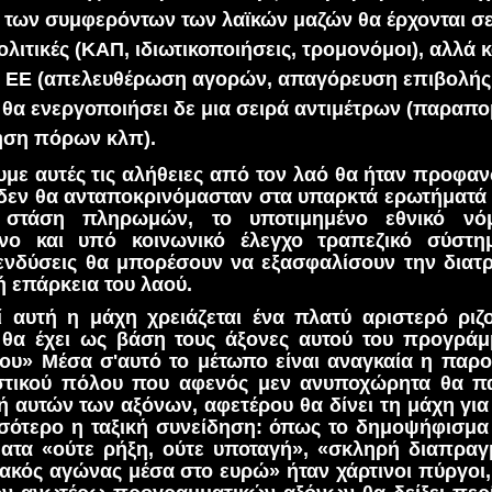
 των συμφερόντων των λαϊκών μαζών θα έρχονται σ
ολιτικές (ΚΑΠ, ιδιωτικοποιήσεις, τρομονόμοι), αλλά κα
ς ΕΕ (απελευθέρωση αγορών, απαγόρευση επιβολής
 θα ενεργοποιήσει δε μια σειρά αντιμέτρων (παραπ
ηση πόρων κλπ).
με αυτές τις αλήθειες από τον λαό θα ήταν προφαν
 δεν θα ανταποκρινόμασταν στα υπαρκτά ερωτήματά 
στάση πληρωμών, το υποτιμημένο εθνικό νόμ
ένο και υπό κοινωνικό έλεγχο τραπεζικό σύστη
ενδύσεις θα μπορέσουν να εξασφαλίσουν την διατρ
 επάρκεια του λαού.
ί αυτή η μάχη χρειάζεται ένα πλατύ αριστερό ριζ
θα έχει ως βάση τους άξονες αυτού του προγράμ
ου» Μέσα σ'αυτό το μέτωπο είναι αναγκαία η παρο
ιστικού πόλου που αφενός μεν ανυποχώρητα θα πα
 αυτών των αξόνων, αφετέρου θα δίνει τη μάχη για
ότερο η ταξική συνείδηση: όπως το δημοψήφισμα έ
ματα «ούτε ρήξη, ούτε υποταγή», «σκληρή διαπραγ
ακός αγώνας μέσα στο ευρώ» ήταν χάρτινοι πύργοι, 