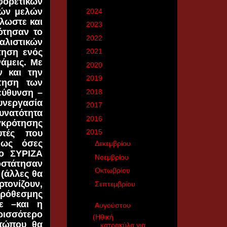
φορετικών
τών μελών
►
2024
(181)
λλωστε και
►
2023
(15)
ότησαν το
►
2022
(150)
αλιστικών
τηση ενός
►
2021
(140)
άμεις. Με
►
2020
(788)
ν και την
►
2019
(466)
πηση των
►
2018
(2770)
εύθυνση –
υνεργασία
►
2017
(2926)
υνατότητα
►
2016
(3160)
γκρότησης
▼
2015
(3371)
υτές που
ίως όσες
►
Δεκεμβρίου
(224)
 ο ΣΥΡΙΖΑ
►
Νοεμβρίου
(350)
οστάτησαν
►
Οκτωβρίου
(453)
 (άλλες θα
τονίζουν,
►
Σεπτεμβρίου
(406)
πρόθεσμης
ε –και η
▼
Αυγούστου
(571)
ρισσότερο
(Ηθική
ετώπου θα
κατρακύλα για