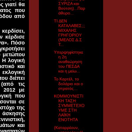
ΣΥΡΙΖΑ και
 γιατί θα
Βούτση)...Παρ
ματος που
άθυρο...
ξόδου από
ΤΙ ΔΕΝ
ΚΑΤΑΛΑΒΕΣ;;;
ΜΙΧΑΛΗΣ
κερδίσει,
ΓΡΗΓΟΡΙΟΥ
ν κέρδισε
(ΜΕΛΟΣ Δ.Σ
γα». Πόσο
Τ...
γκροτήσει
Υπερψηφίστηκε
υ μετώπου
η 2η
. H λογική
αναθεώρηση
στικό και
του ΠΕΣΔΑ
και η μείω...
 εκλογική
ου διέπει
Το Καρτέλ, το
(από τις
δολάριο και ο
στρατός…
υ 2012 με
ογική που
ΚΟΜΜΟΥΝΙΣΤΙ
ΚΗ ΤΑΣΗ:
σονται σε
ΣΥΜΜΕΤΕΧΟ
 στόχο της
ΥΜΕ ΣΤΗ
ή άσκησης
ΛΑΪΚΗ
νινιστική,
ΕΝΟΤΗΤΑ
μάτων και
(Καταρρέουν,
αναστατών