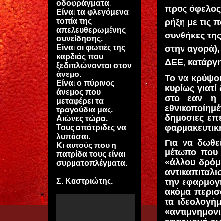
οδοφράγματα.
προς όφελος
Είναι τα φλεγόμενα
τοπία της
ρήξη με τις π
απελευθερωμένης
συνθήκες τη
συνείδησης.
Είναι οι φωτιές της
στην αγορά),
καρδιάς που
ΔΕΕ, κατάργ
ξεδιπλώνονται στον
άνεμο.
Το να κρύψου
Είναι ο πύρινος
κυρίως γιατί
άνεμος που
στο εαν η 
μεταφέρει τα
εθνικοποίημ
τραγούδια μας.
δημόσιες επ
Αιώνες τώρα.
φαρμακευτική
Τους απάτριδες να
λυπάσαι.
Για να δωθε
Κι αυτούς που η
μέτωπο που 
πατρίδα τους είναι
«άλλου δρόμ
συρματοπλέγματα.
αντικαπιταλ
Σ. Καστριώτης.
την εφαρμογή
ακόμα περισσ
τα ιδεολογή
«αντιμνημονι