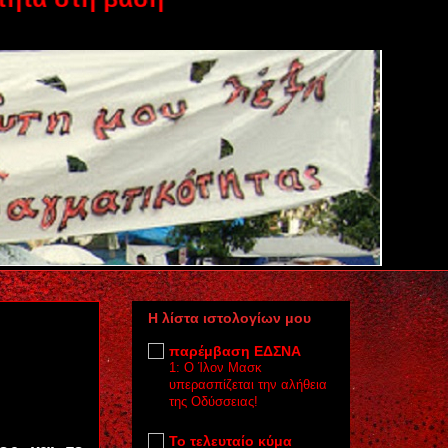
Η λίστα ιστολογίων μου
παρέμβαση ΕΔΣΝΑ
1: Ο Ίλον Μασκ
υπερασπίζεται την αλήθεια
της Οδύσσειας!
Το τελευταίο κύμα