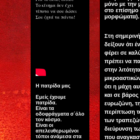
μόνο με την 
Το κίνημα δεν έχει
στο επίσημο 
τίποτα να σου δώσει
μορφώματα).
Σου ζητά τα πάντα!
Στη σημερινή
δείξουν ότι 
φέρει σε καλ
πρέπει να πα
στην λιτότητ
μικροαστικών
Η πατρίδα μας
ότι η μάχη α
και σε βάρος
Εμείς έχουμε
πατρίδα.
ευρωζώνη, τη
Είναι τα
περίπτωση το
οδοφράγματα σ΄όλο
τον κόσμο.
των τραπεζών
Είναι οι
διεύρυνση τω
απελευθερωμένοι
τόποι ανάμεσα στα
που αναγκασ