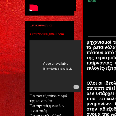
Επικοινωνία
s.kastriotis@gmail.com
μηχανισμοί τ
το ρετσινόλα
πέσουν από τ
της τερατρόϊ
παίρνοντας τ
εκλογές-εξπρ
Ολοι οι ιδεο
συνασπισθεί 
δεν υπάρχει 
Για τον εξανθρωπισμό
που επικαλε
της κοινωνίας
μνημονίων- 
Για την τάξη που δεν
στην αδιέξο
είναι τάξη
όνομα της Αρ
Για το εκτός αλλού