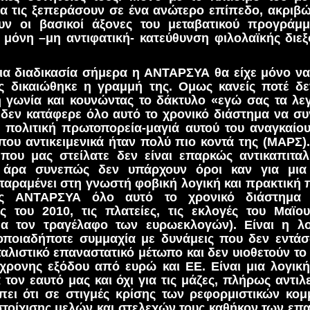
 τις ξεπεράσουν σε ένα ανώτερο επίπεδο, ακριβώς
υν οι βασικοί άξονες του μεταβατικού προγράμ
 μόνη –μη αντιφατική- κατεύθυνση φιλολαϊκής διε
ια διαδικασία σήμερα η ΑΝΤΑΡΣΥΑ θα είχε μόνο να 
ώς δικαιώθηκε η γραμμή της. Ομως κανείς ποτέ δε
η γωνία και κουνώντας το δάκτυλο «εγώ σας τα λε
δεν κατάφερε όλο αυτό το χρονικό διάστημα να συ
η πολιτική πρωτοπορεία-μαγιά αυτού του αναγκαίο
που αντικειμενικά ήταν πολύ πιο κοντά της (ΜΑΡΣ)
που μας στείλατε δεν είναι επαρκώς αντικαπιταλι
ι άρα συνεπώς δεν υπάρχουν όροι καν για μια
αραμένει στη γνωστή φοβική λογική και πρακτική π
ης ΑΝΤΑΡΣΥΑ όλο αυτό το χρονικό διάστημα 
ές του 2010, τις πλατείες, τις εκλογές του Μαϊο
α τον τραγέλαφο των ευρωεκλογών). Είναι η λ
οποιαδήποτε συμμαχία με δυνάμεις που δεν εντάσ
ταλιστικό επαναστατικό μέτωπο και δεν υιοθετούν το
όχρονης εξόδου από ευρώ και ΕΕ. Είναι μια λογικ
 τον εαυτό μας και όχι για τις μάζες, πλήρως αντιλε
πει ότι σε στιγμές κρίσης των ρεφορμιστικών κομ
τοίχισης μελών και στελεχών τους καθήκον των επ